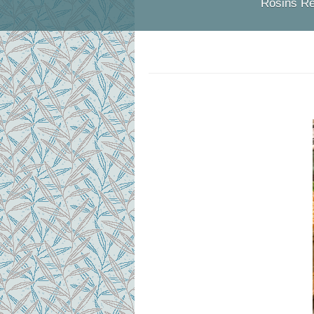
Rosins Re
Kerstin Friedr
TEM