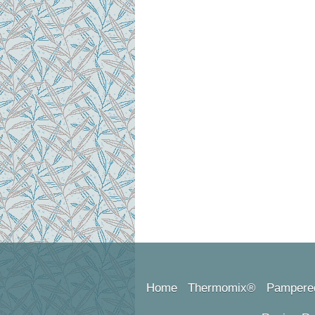
Home
Thermomix®
Pampere