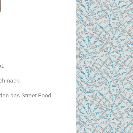
!
t.
schmack.
nden das Street Food