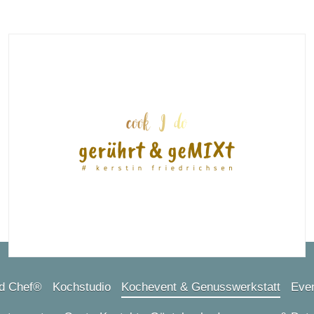
d Chef®
Kochstudio
Kochevent & Genusswerkstatt
Even