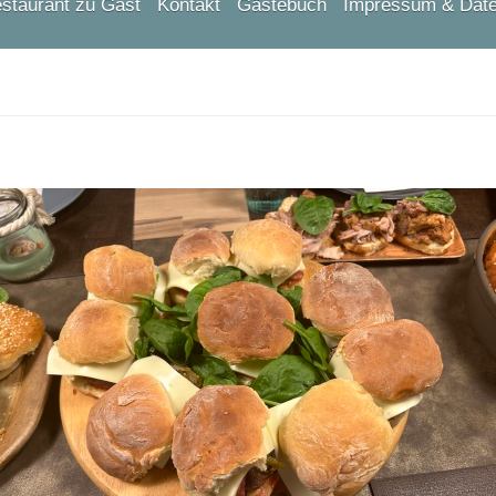
staurant zu Gast
Kontakt
Gästebuch
Impressum & Dat
ichsen Thermomix® Repräsentantin
IAL - Stoneware & Co.