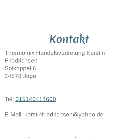
Kerstin Friedrichsen Thermomix® Repräsentantin
TEMIAL - Stoneware & Co.
Kontakt
Thermomix Handelsvertretung Kerstin
Friedrichsen
Solkoppel
6
24878
Jagel
Tel:
015140414600
E-Mail:
kerstinfriedrichsen@yahoo.de