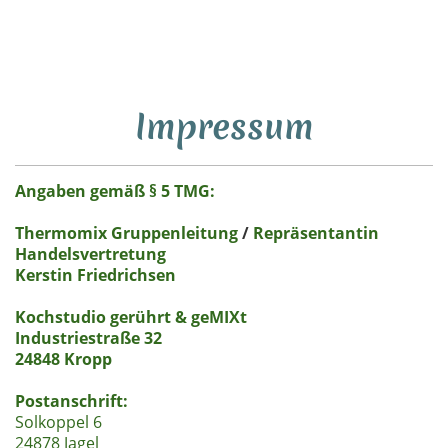
Kerstin Friedrichsen Thermomix® Repräsentantin
TEMIAL - Stoneware & Co.
Impressum
Angaben gemäß § 5 TMG:
Thermomix Gruppenleitung
/
Repräsentantin
Handelsvertretung
Kerstin Friedrichsen
Kochstudio gerührt & geMIXt
Industriestraße
32
24848 Kropp
Postanschrift:
Solkoppel 6
24878 Jagel