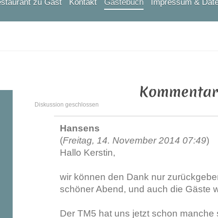
staurant zu Gast
Kontakt
Gästebuch
Impressum & Dat
ichsen Thermomix® Repräsentantin
IAL - Stoneware & Co.
Kommentar
Diskussion geschlossen
Hansens
(
Freitag, 14. November 2014 07:49
)
Hallo Kerstin,
wir können den Dank nur zurückgeben!
schöner Abend, und auch die Gäste w
Der TM5 hat uns jetzt schon manche 