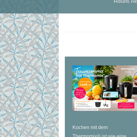
Rosins Re
Kerstin Friedr
TEM
Kochen mit dem
Thermomix® ist wie eine