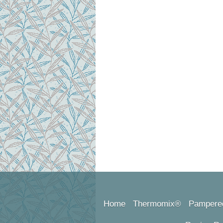
Home
Thermomix®
Pampere