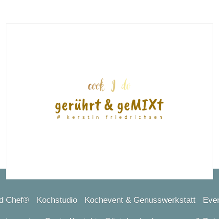
d Chef®
Kochstudio
Kochevent & Genusswerkstatt
Even